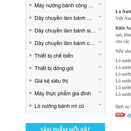
Máy nướng bánh công nghiệp
Lò Nướ
Dây chuyền làm bánh mì cơ bản
Việt Nam
LÒ XOAY 8 KHAY
Kiến A
Dây chuyền làm bánh sinh nhật cơ bản
Liên hệ: 0824.23.9999
sạn, khu
Dây chuyền làm bánh công nghiệp
cho các 
Nếu sản 
Thiết bị chế biến
Lò nướn
Thiết bị đóng gói
Lò nướn
Lò nướn
Giá kệ siêu thị
Lò nướn
Lò nướng
Máy thực phẩm gia đình
Lò nướng
MÁY VÊ BỘT 4 LÔ 2 BĂNG TẢI
Lò nướng bánh mì cũ
Dịch vụ 
Liên hệ: 0824.23.9999
D
SẢN PHẨM NỔI BẬT