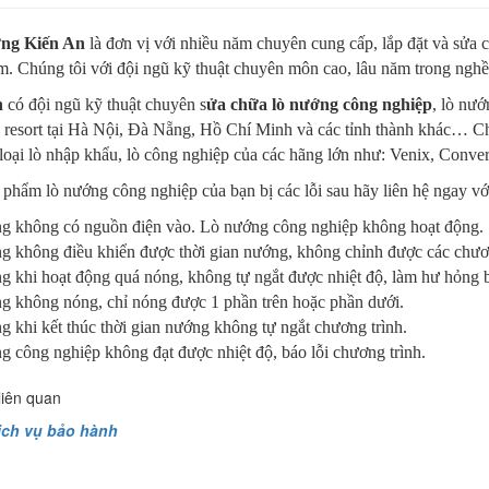
ng Kiến An
là đơn vị với nhiều năm chuyên cung cấp, lắp đặt và sửa 
. Chúng tôi với đội ngũ kỹ thuật chuyên môn cao, lâu năm trong nghề,
n
có đội ngũ kỹ thuật chuyên s
ửa chữa lò nướng công nghiệp
, lò nư
 resort tại Hà Nội, Đà Nẵng, Hồ Chí Minh và các tỉnh thành khác… Chún
loại lò nhập khẩu, lò công nghiệp của các hãng lớn như: Venix, Conve
phẩm lò nướng công nghiệp của bạn bị các lỗi sau hãy liên hệ ngay v
g không có nguồn điện vào. Lò nướng công nghiệp không hoạt động.
g không điều khiển được thời gian nướng, không chỉnh được các chươn
g khi hoạt động quá nóng, không tự ngắt được nhiệt độ, làm hư hỏng 
g không nóng, chỉ nóng được 1 phần trên hoặc phần dưới.
 khi kết thúc thời gian nướng không tự ngắt chương trình.
 công nghiệp không đạt được nhiệt độ, báo lỗi chương trình.
liên quan
ịch vụ bảo hành