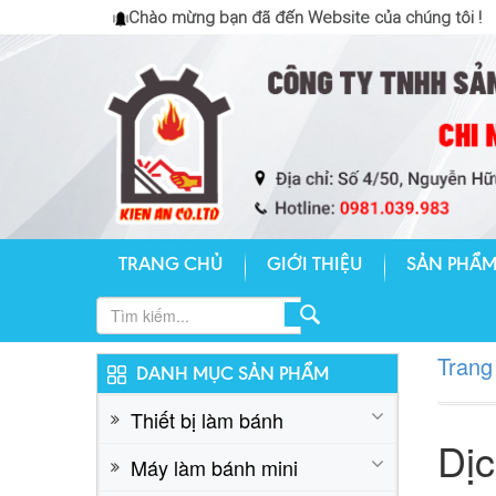
Liên hệ: 0824.23.9999
Chào mừng bạn đã đến Website của chúng tôi !
TRANG CHỦ
GIỚI THIỆU
SẢN PHẨ
LÒ XOAY 16 KHAY
Liên hệ: 0824.23.9999
Trang
DANH MỤC SẢN PHẨM
Thiết bị làm bánh
Dịc
Máy làm bánh mini