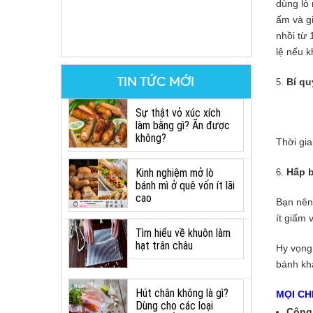
dùng lò 
ấm và g
nhồi từ
lệ nếu 
TIN TỨC MỚI
Bí q
Sự thật vỏ xúc xích
làm bằng gì? Ăn được
không?
Thời gia
Kinh nghiệm mở lò
Hấp 
bánh mì ở quê vốn ít lãi
cao
Bạn nên 
ít giấm
Tìm hiểu về khuôn làm
hạt trân châu
Hy vọng 
bánh kh
Hút chân không là gì?
MỌI CHI
Dùng cho các loại
Công 