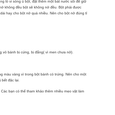
ùng lò vi sóng ủ bột, đặt thêm một bát nước sôi để giữ
 nở không đều bột sẽ không nở đều. Bột phải được
́ dài hay cho bột nở quá nhiều. Nên cho bột nở đúng tỉ
g vỏ bánh bị cứng, bị đắng( vì men chưa nở).
g màu vàng vì trong bột bánh có trứng. Nên cho một
ết đặc lại.
 Các bạn có thể tham khảo thêm nhiều mẹo vặt làm