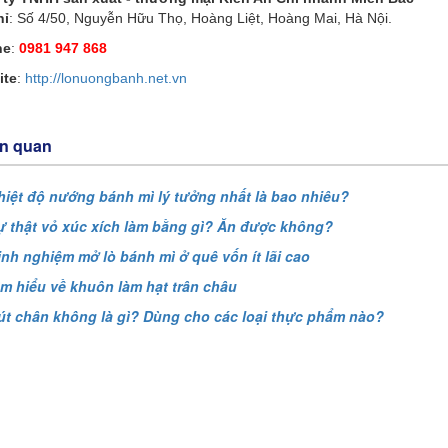
hỉ
: Số 4/50, Nguyễn Hữu Thọ, Hoàng Liệt, Hoàng Mai, Hà Nội.
ne
:
0981 947 868
ite
:
http://lonuongbanh.net.vn
ên quan
hiệt độ nướng bánh mì lý tưởng nhất là bao nhiêu?
ự thật vỏ xúc xích làm bằng gì? Ăn được không?
inh nghiệm mở lò bánh mì ở quê vốn ít lãi cao
ìm hiểu về khuôn làm hạt trân châu
út chân không là gì? Dùng cho các loại thực phẩm nào?