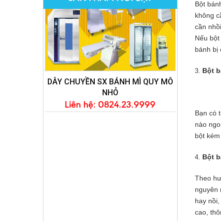
Bột bán
không cầ
cần nhồ
Nếu bột
bánh bi
Bột b
DÂY CHUYỀN SX BÁNH MÌ QUY MÔ
NHỎ
Bạn có t
Liên hệ: 0824.23.9999
nào ngon
bột kém
Bột 
Theo hướ
nguyên nh
hay nồi,
cao, thôn