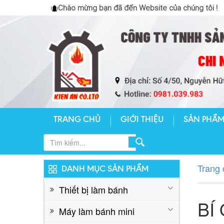
Liên hệ: 0824.23.9999
Chào mừng bạn đã đến Website của chúng tôi !
TRANG CHỦ
GIỚI THIỆU
SẢN PHẨ
LÒ XOAY 16 KHAY
Liên hệ: 0824.23.9999
Trang 
DANH MỤC SẢN PHẨM
Thiết bị làm bánh
BÍ
Máy làm bánh mini