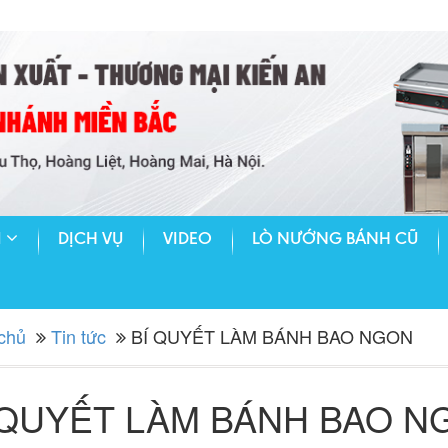
M
DỊCH VỤ
VIDEO
LÒ NƯỚNG BÁNH CŨ
chủ
Tin tức
BÍ QUYẾT LÀM BÁNH BAO NGON
 QUYẾT LÀM BÁNH BAO N