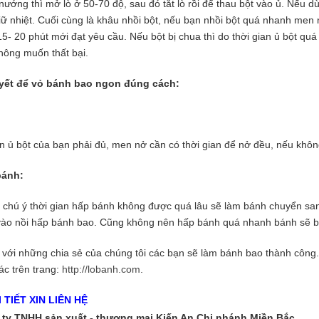
nướng thì mở lò ở 50-70 độ, sau đó tắt lò rồi để thau bột vào ủ. Nếu d
iữ nhiệt. Cuối cùng là khâu nhồi bột, nếu bạn nhồi bột quá nhanh men
 15- 20 phút mới đạt yêu cầu. Nếu bột bị chua thì do thời gian ủ bột qua
không muốn thất bại.
uyết để vỏ bánh bao ngon đúng cách:
n ủ bột của bạn phải đủ, men nở cần có thời gian để nở đều, nếu khôn
bánh:
chú ý thời gian hấp bánh không được quá lâu sẽ làm bánh chuyển san
 vào nồi hấp bánh bao. Cũng không nên hấp bánh quá nhanh bánh sẽ bị b
với những chia sẻ của chúng tôi các bạn sẽ làm bánh bao thành công.
ác trên trang:
http://lobanh.com
.
 TIẾT XIN LIÊN HỆ
ty TNHH sản xuất - thương mại Kiến An Chi nhánh Miền Bắc