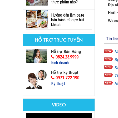
thực phẩm nào?
Địa c
Hotli
Hướng dẫn làm pate
bán bánh mì cực hút
Webs
khách
Tin li
HỖ TRỢ TRỰC TUYẾN
Hỗ trợ Bán Hàng
N
0824.23.9999
S
Kinh doanh
K
Hỗ trợ kỹ thuật
T
0971 722 190
H
Kỹ thuật
VIDEO