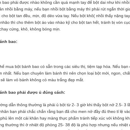
h bao phải được nhào không cần quá mạnh tay để bột dai như khi nhồi bô
n nhồi bằng máy, nếu bạn nhồi bột bằng máy thì phải rút ngắn thời gi
i cho bột tan đều, mịn, độ dẻo vừa tay. Nếu bột khô( nhồi thấy nặng tay
 nhão thì cho thêm bột áo vào nhào kỹ cho bột tan hết, tránh bị vón cụ
̣ chay cứng, khô, không bóng mịn.
ánh bao:
hể mua bột bánh bao có sẵn trong các siêu thị, tiệm tạp hóa. Nếu bạn có t
 nhất. Nếu bạn chuyên làm bánh thì nên chọn loại bột mới, ngon, châ
 sẽ làm vỏ bánh không có màu trắng đẹp mắt.
bánh bao phải được ủ đúng cách:
ng dẫn thông thường là phải ủ bột từ 2- 3 giờ khi thấy bột nở 2.5- 3 lầ
ân bạn phải chắc chắn rằng bạn đã cho men nở đầy đủ theo tỉ lệ vào
 phủ lên một cái khăn hay màng thực phẩm tránh tiếp xúc với không khí k
g thường thì ở nhiệt độ phòng 25- 38 độ là phù hợp nhưng nếu nhiệt độ