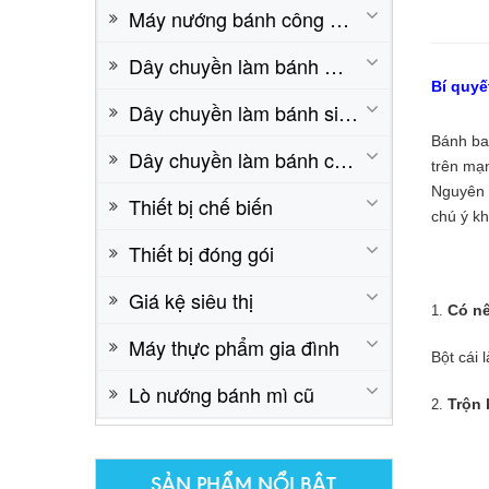
Máy nướng bánh công nghiệp
Dây chuyền làm bánh mì cơ bản
Bí quyê
LÒ XOAY 8 KHAY
Dây chuyền làm bánh sinh nhật cơ bản
Liên hệ: 0824.23.9999
Bánh bao
Dây chuyền làm bánh công nghiệp
trên mạn
Nguyên nh
Thiết bị chế biến
chú ý k
Thiết bị đóng gói
Giá kệ siêu thị
Có nê
Máy thực phẩm gia đình
Bột cái 
Lò nướng bánh mì cũ
MÁY VÊ BỘT 4 LÔ 2 BĂNG TẢI
Trộn 
Liên hệ: 0824.23.9999
SẢN PHẨM NỔI BẬT