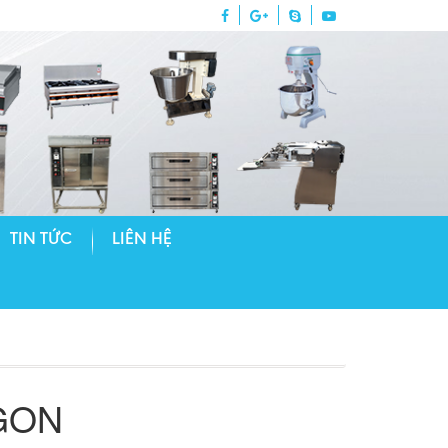
TIN TỨC
LIÊN HỆ
GON